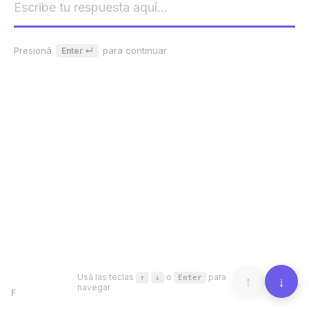
Presioná
para continuar
Enter ↵
Usá las teclas
o
para
↑
↓
Enter
↑
↓
navegar
F